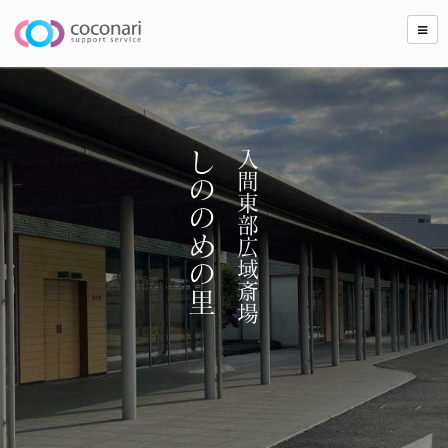
しののめの里
入間東部広域斎場