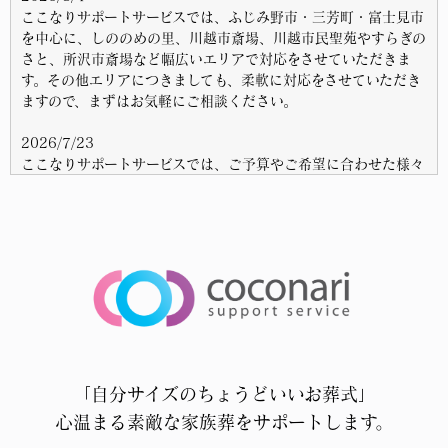
ここなりサポートサービスでは、ふじみ野市・三芳町・富士見市
を中心に、しののめの里、川越市斎場、川越市民聖苑やすらぎの
さと、所沢市斎場など幅広いエリアで対応をさせていただきま
す。その他エリアにつきましても、柔軟に対応をさせていただき
ますので、まずはお気軽にご相談ください。
2026/7/23
ここなりサポートサービスでは、ご予算やご希望に合わせた様々
な葬儀プランを分かりやすく提案することを心掛けております。
どんな些細なことでも構いません。どうぞお気軽にお問合せ下さ
い。
2026/7/7
ここなりサポートサービスでは、深夜・早朝に関わらずいつでも
病院などのご指定先へお迎えに上がります。ご自宅にご安置が困
難な場合には、ご希望のエリアからお近くの霊安室で大切な故人
様をお預かりさせていただきます。
「自分サイズのちょうどいいお葬式」
2026/6/24
入間東部広域斎場しののめの里でのご葬儀は、ここなりサポート
心温まる素敵な家族葬をサポートします。
サービスにお任せください。火葬式、一日葬、二日葬など様々な