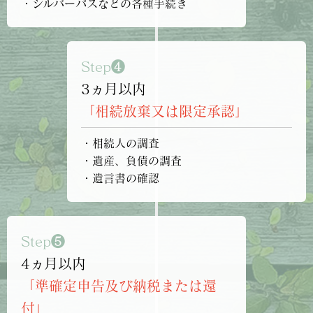
・シルバーパスなどの各種手続き
Step❹
3ヵ月以内
「相続放棄又は限定承認」
・相続人の調査
・遺産、負債の調査
・遺言書の確認
Step❺
4ヵ月以内
「準確定申告及び納税または還
付」