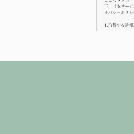
下、「本サービ
イバシーポリシ
1.取得する情
弊社は、弊社が
情報（個人情報
より取得いたし
場合、弊社サー
意したものとみ
2.個人情報の
弊社がお客様の
（1）弊社サー
（2）お客様か
（3）メンテナ
（4）利用規約
し、ご利用をお
3.個人情報の