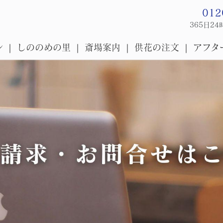
012
365日2
ン
しののめの里
斎場案内
供花の注文
アフタ