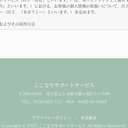
ス」といいます。）における、お客様の個人情報の取扱いについて、以
ー（以下、「本ポリシー」といいます。）を定めます。
報およびその取得方法
運営提供するサービス（以下「弊社サービス」といいます。）を通して
保護法第２条第１項に定義される個人情報を意味します。以下同じ。）
ます。なお、お客様は、本ポリシーに従った個人情報の取得及び取扱い
ビスを利用することはできません。弊社サービスを利用したお客様は、
なします。
利用目的
個人情報を収集・利用する目的は、以下のとおりです。
ここなりサポートサービス
ビスの提供・運営のため
〒356-0045 埼玉県ふじみ野市鶴ヶ岡5-5-1-508
らのお問い合わせに回答するため（本人確認を行うことを含む）
ンス、重要なお知らせなど必要に応じたご連絡のため
TEL：0120-557-151
FAX：
0492-03-0349
に違反したお客様や、不正・不当な目的でサービスを利用しようとする
断りするため
プライバシーポリシー
/
事業概要
第三者提供
Copyright © 2025 ここなりサポートサービス All Rights Reserved.